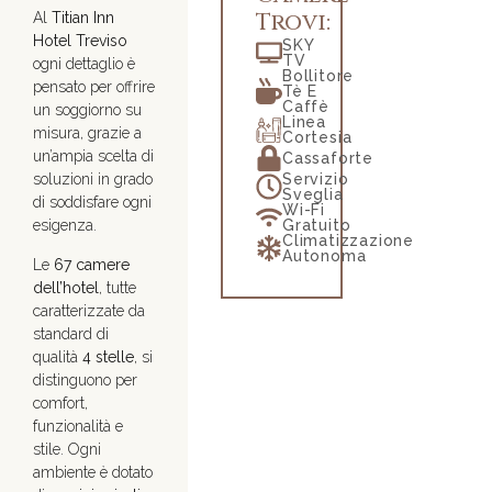
Trovi:
Al
Titian Inn
Hotel Treviso
SKY
TV
ogni dettaglio è
Bollitore
pensato per offrire
Tè E
Caffè
un soggiorno su
Linea
misura, grazie a
Cortesia
un’ampia scelta di
Cassaforte
Servizio
soluzioni in grado
Sveglia
di soddisfare ogni
Wi-Fi
Gratuito
esigenza.
Climatizzazione
Autonoma
Le
67 camere
dell’hotel
, tutte
caratterizzate da
standard di
qualità
4 stelle
, si
distinguono per
comfort,
funzionalità e
stile. Ogni
ambiente è dotato