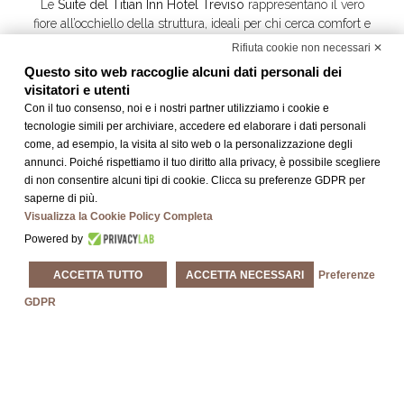
Le
Suite del Titian Inn Hotel Treviso
rappresentano il vero
fiore all’occhiello della struttura, ideali per chi cerca comfort e
raffinatezza nel cuore di
Treviso
.
Rifiuta cookie non necessari ✕
Questo sito web raccoglie alcuni dati personali dei
Gli ambienti, ampi e curati nei minimi dettagli, offrono un unico
visitatori e utenti
spazio elegante che integra armoniosamente
zona notte e
Con il tuo consenso, noi e i nostri partner utilizziamo i cookie e
soggiorno
, con due divani e un pratico
spazio lavoro
. Le
tecnologie simili per archiviare, accedere ed elaborare i dati personali
suite sono dotate di
letto matrimoniale King Size
, per
come, ad esempio, la visita al sito web o la personalizzazione degli
garantire il massimo del relax durante il soggiorno.
annunci. Poiché rispettiamo il tuo diritto alla privacy, è possibile scegliere
di non consentire alcuni tipi di cookie. Clicca su preferenze GDPR per
saperne di più.
Visualizza la Cookie Policy Completa
Powered by
ACCETTA TUTTO
ACCETTA NECESSARI
Preferenze
GDPR