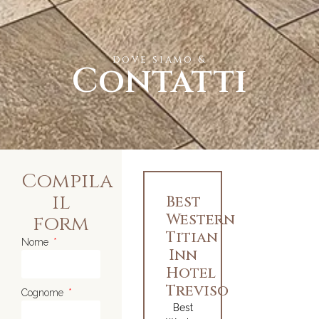
dove siamo &
Contatti
Compila
il
Best
Western
form
Titian
Nome
Inn
Hotel
Treviso
Cognome
Best