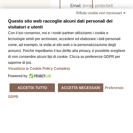
Email
:
[email protected]
Latitudine
:
Rifiuta cookie non necessari ✕
45,661361
Questo sito web raccoglie alcuni dati personali dei
–
visitatori e utenti
Longitudine
:
Con il tuo consenso, noi e i nostri partner utilizziamo i cookie e
12,291812
tecnologie simili per archiviare, accedere ed elaborare i dati personali
come, ad esempio, la visita al sito web o la personalizzazione degli
annunci. Poiché rispettiamo il tuo diritto alla privacy, è possibile scegliere
di non consentire alcuni tipi di cookie. Clicca su preferenze GDPR per
saperne di più.
Visualizza la Cookie Policy Completa
Powered by
ACCETTA TUTTO
ACCETTA NECESSARI
Preferenze
GDPR