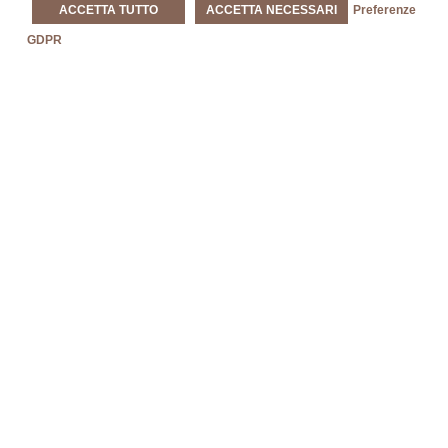
ACCETTA TUTTO
ACCETTA NECESSARI
Preferenze
GDPR
Mostre Tra
Treviso E La
Marca Trevigiana
SCOPRI DI PIÙ »